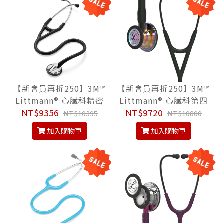
【新會員再折250】3M™
【新會員再折250】3M™
Littmann® 心臟科精密
Littmann® 心臟科第四
型 2160, 尊爵黑色管, M
NT$9356
代 6240, 尊爵黑色管/高
NT$9720
NT$10395
NT$10800
aster Cardiology™ Ste
光炫彩聽頭/煙燻黑金屬
加入購物車
加入購物車
thoscope, 聽診器
杆, Cardiology IV™ Ste
thoscope, 聽診器