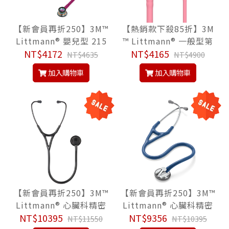
【新會員再折250】3M™
【熱銷款下殺85折】3M
Littmann® 嬰兒型 215
™ Littmann® 一般型第
7, 草莓紅色管/炫彩聽頭,
NT$4172
三代 5962, 銀珠紅色管/
NT$4165
NT$4635
NT$4900
Classic II Infant™ Stet
鏡面聽頭/粉色金屬杆, Cl
加入購物車
加入購物車
hoscope, 聽診器
assic III™ Stethoscop
e, 聽診器
【新會員再折250】3M™
【新會員再折250】3M™
Littmann® 心臟科精密
Littmann® 心臟科精密
型 2161, 尊爵黑色管/隱
NT$10395
型 2164, 海軍藍色管, M
NT$9356
NT$11550
NT$10395