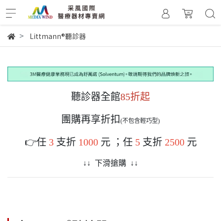
Littmann®聽診器
聽診器全館
85折起
團購再享折扣
(不包含輕巧型)
👉任
3
支折
1000
元 ；任
5
支折
2500
元
↓↓ 下滑搶購 ↓↓