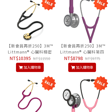
【新會員再折250】3M™
【新會員再折250】3M™
Littmann® 心臟科精密
Littmann® 心臟科第四
型 2175, 尊爵黑色管/黃
NT$10395
代 6156, 新貴紫色管, Ca
NT$8798
NT$11550
NT$9775
銅金聽頭, Master Cardi
rdiology IV™ Stethosc
加入購物車
加入購物車
ology™ Stethoscope,
ope, 聽診器
聽診器