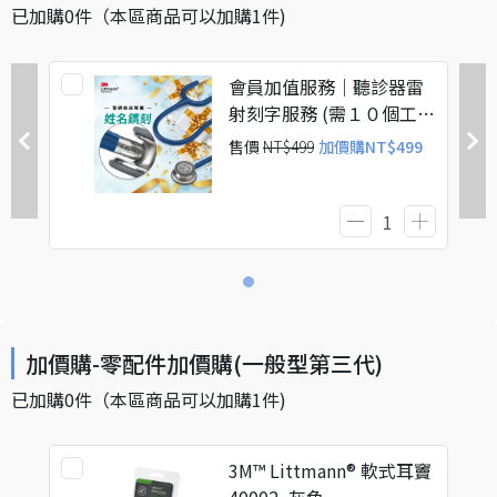
已加購
0
件
（本區商品可以加購
1
件)
會員加值服務｜聽診器雷
射刻字服務 (需１０個工作
天) 字數限制：中文3字
售價
NT$499
加價購
NT$499
內、英文：10字母內(含空
白、標點符號)
加價購-零配件加價購(一般型第三代)
已加購
0
件
（本區商品可以加購
1
件)
3M™ Littmann® 軟式耳竇