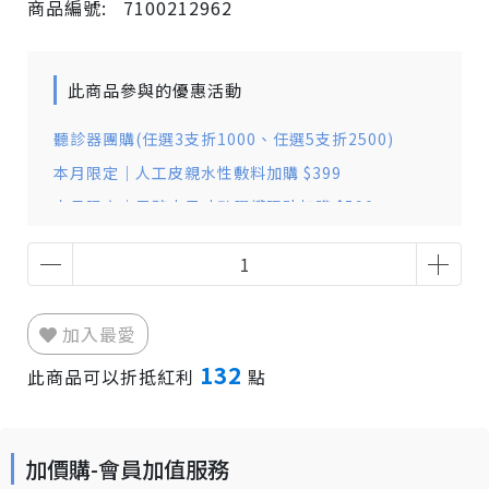
商品編號:
7100212962
此商品參與的優惠活動
聽診器團購(任選3支折1000、任選5支折2500)
本月限定｜人工皮親水性敷料加購 $399
本月限定｜男孩小尺寸矽膠護眼貼加購 $590
本月限定｜防水好吸敷料加購 $59
會員加值服務
零配件加價購(一般型第三代)
加入最愛
132
此商品可以折抵紅利
點
加價購-會員加值服務