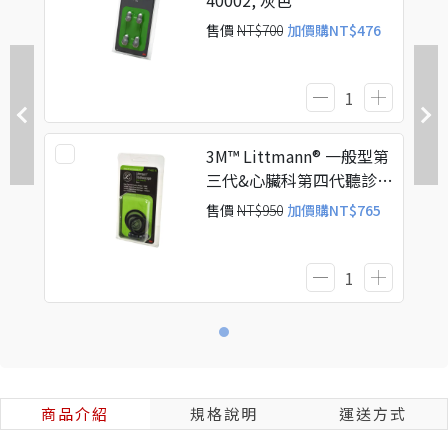
40002, 灰色
售價
NT$700
加價購
NT$476
3M™ Littmann® 一般型第
三代&心臟科第四代聽診器
配件組 40016, 上下一體成
售價
NT$950
加價購
NT$765
型振幅膜及耳竇, 黑色
商品介紹
規格說明
運送方式