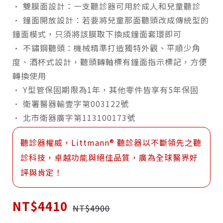
• 雙膜面設計：一支聽診器可用於成人和兒童聽診
• 鐘面開放設計：若要將兒童那面聽頭改成傳統型的
鐘面模式，只須將該膜取下換成鐘面套環即可
• 不鏽鋼聽頭：機械精準打造獨特外觀、平順少角
度、酒杯式設計，聽頭轉軸標有鐘面指示標記，方便
轉換使用
• Y型管保固期限為1年，其他零件皆享有5年保固
• 衛署醫器輸壹字第003122號
• 北市衛器廣字第113100173號
聽診器權威，Littmann® 聽診器以不斷領先之聽
診科技，卓越功能與絕佳品質，廣為全球醫界好
評與肯定！
NT$4410
NT$4900